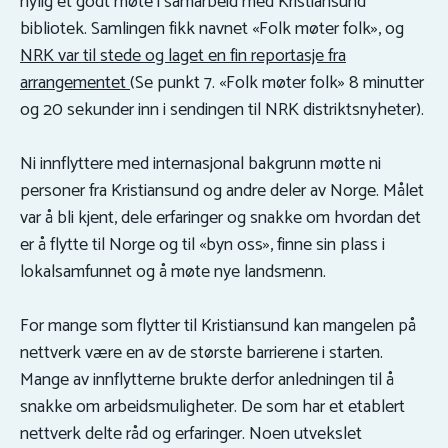
nylig et godt møte i samarbeid med Kristiansund
bibliotek. Samlingen fikk navnet «Folk møter folk», og
NRK var til stede og laget en fin reportasje fra
arrangementet
(Se punkt 7. «Folk møter folk» 8 minutter
og 20 sekunder inn i sendingen til NRK distriktsnyheter).
Ni innflyttere med internasjonal bakgrunn møtte ni
personer fra Kristiansund og andre deler av Norge. Målet
var å bli kjent, dele erfaringer og snakke om hvordan det
er å flytte til Norge og til «byn oss», finne sin plass i
lokalsamfunnet og å møte nye landsmenn.
For mange som flytter til Kristiansund kan mangelen på
nettverk være en av de største barrierene i starten.
Mange av innflytterne brukte derfor anledningen til å
snakke om arbeidsmuligheter. De som har et etablert
nettverk delte råd og erfaringer. Noen utvekslet